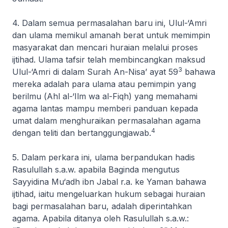
4. Dalam semua permasalahan baru ini,
Ulul-‘Amri
dan ulama memikul amanah berat untuk memimpin
masyarakat dan mencari huraian melalui proses
ijtihad. Ulama tafsir telah membincangkan maksud
3
Ulul-‘Amri
di dalam Surah An-Nisa’ ayat 59
bahawa
mereka adalah para ulama atau pemimpin yang
berilmu (
Ahl al-‘Ilm wa al-Fiqh
) yang memahami
agama lantas mampu memberi panduan kepada
umat dalam menghuraikan permasalahan agama
4
dengan teliti dan bertanggungjawab.
5. Dalam perkara ini, ulama berpandukan hadis
Rasulullah s.a.w. apabila Baginda mengutus
Sayyidina Mu‘adh ibn Jabal r.a. ke Yaman bahawa
ijtihad
, iaitu mengeluarkan hukum sebagai huraian
bagi permasalahan baru, adalah diperintahkan
agama. Apabila ditanya oleh Rasulullah s.a.w.: