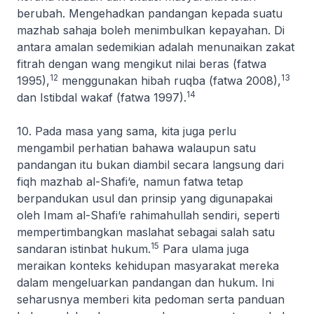
berubah. Mengehadkan pandangan kepada suatu
mazhab sahaja boleh menimbulkan kepayahan. Di
antara amalan sedemikian adalah menunaikan zakat
fitrah dengan wang mengikut nilai beras (fatwa
12
13
1995),
menggunakan
hibah ruqba
(fatwa 2008),
14
dan
Istibdal
wakaf (fatwa 1997).
10. Pada masa yang sama, kita juga perlu
mengambil perhatian bahawa walaupun satu
pandangan itu bukan diambil secara langsung dari
fiqh mazhab al-Shafi‘e, namun fatwa tetap
berpandukan usul dan prinsip yang digunapakai
oleh Imam al-Shafi‘e
rahimahullah
sendiri, seperti
mempertimbangkan maslahat sebagai salah satu
15
sandaran
istinbat
hukum.
Para ulama juga
meraikan konteks kehidupan masyarakat mereka
dalam mengeluarkan pandangan dan hukum. Ini
seharusnya memberi kita pedoman serta panduan