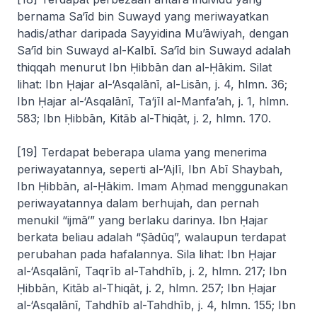
bernama Sa‘īd bin Suwayd yang meriwayatkan
hadis/athar daripada Sayyidina Mu’āwiyah, dengan
Sa‘īd bin Suwayd al-Kalbī. Sa‘īd bin Suwayd adalah
thiqqah
menurut Ibn Ḥibbān dan al-Ḥākim. Silat
lihat: Ibn Ḥajar al-‘Asqalānī,
al-Lisān
, j. 4, hlmn. 36;
Ibn Ḥajar al-‘Asqalānī,
Ta
‘
jīl al-Manfa’ah
, j. 1, hlmn.
583; Ibn Ḥibbān,
Kit
ā
b al-Thiqāt
, j. 2, hlmn. 170.
[19] Terdapat beberapa ulama yang menerima
periwayatannya, seperti al-‘Ajlī, Ibn Abī Shaybah,
Ibn Ḥibbān, al-Ḥākim. Imam Aḥmad menggunakan
periwayatannya dalam berhujah, dan pernah
menukil “
ijmā‘
” yang berlaku darinya. Ibn Ḥajar
berkata beliau adalah “Ṣādūq”, walaupun terdapat
perubahan pada hafalannya. Sila lihat: Ibn Ḥajar
al-‘Asqalānī,
Taqrīb al-Tahdhīb
, j. 2, hlmn. 217; Ibn
Ḥibbān,
Kitāb al-Thiqāt
, j. 2, hlmn. 257; Ibn Ḥajar
al-‘Asqalānī,
Tahdhīb al-Tahdhīb
, j. 4, hlmn. 155; Ibn