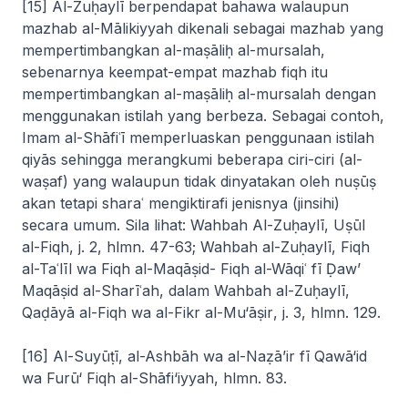
[15] Al-Zuḥaylī berpendapat bahawa walaupun
mazhab al-Mālikiyyah dikenali sebagai mazhab yang
mempertimbangkan
al-maṣāliḥ al-mursalah
,
sebenarnya keempat-empat mazhab fiqh itu
mempertimbangkan
al-maṣāliḥ al-mursalah
dengan
menggunakan istilah yang berbeza. Sebagai contoh,
Imam al-Shāfiʿī memperluaskan penggunaan istilah
qiyās
sehingga merangkumi beberapa ciri-ciri (
al-
waṣaf
) yang walaupun tidak dinyatakan oleh
nuṣūṣ
akan tetapi
sharaʿ
mengiktirafi jenisnya (
jinsihi
)
secara umum. Sila lihat: Wahbah Al-Zuḥaylī,
Uṣūl
al-Fiqh
, j. 2, hlmn. 47-63; Wahbah al-Zuḥaylī,
Fiqh
al-Taʿlīl wa Fiqh al-Maqāṣid- Fiqh al-Wāqiʿ fī Ḍaw’
Maqāṣid al-Sharīʿah,
dalam Wahbah al-Zuḥaylī,
Qaḍāyā al-Fiqh wa al-Fikr al-Mu‘āṣir
, j. 3, hlmn. 129.
[16] Al-Suyūṭī,
al-Ashbāh wa al-Naẓā’ir fī Qawā‘id
wa Furū‘ Fiqh al-Shāfi‘iyyah
, hlmn. 83.