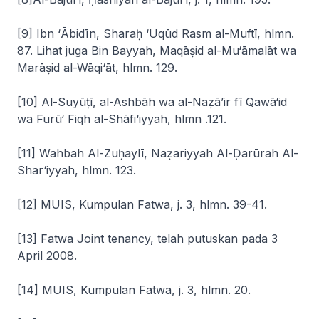
[9] Ibn
‘
Ābidīn,
Sharaḥ ‘Uqūd Rasm
al-Muftī
, hlmn.
87. Lihat juga Bin Bayyah
, Maqāṣid al-Mu‘āmalāt wa
Marāṣid al-Wāqi‘āt
, hlmn. 129.
[10] Al-Suyūṭī,
al-Ashbāh wa al-Naẓā’ir fī Qawā‘id
wa Furū‘ Fiqh al-Shāfi
‘
iyyah,
hlmn .121.
[11] Wahbah Al-Zuḥaylī,
Naẓariyyah Al-Ḍarūrah Al-
Shar
‘
iyyah
, hlmn. 123.
[12] MUIS,
Kumpulan Fatwa
, j. 3, hlmn. 39-41.
[13] Fatwa Joint tenancy, telah putuskan pada 3
April 2008.
[14] MUIS,
Kumpulan Fatwa
, j. 3, hlmn. 20.