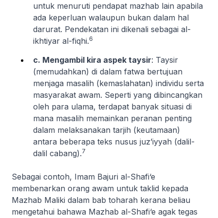
untuk menuruti pendapat mazhab lain apabila
ada keperluan walaupun bukan dalam hal
darurat. Pendekatan ini dikenali sebagai
al-
6
ikhtiyar al-fiqhi
.
c. Mengambil kira aspek
taysir
:
Taysir
(memudahkan) di dalam fatwa bertujuan
menjaga
masalih
(kemaslahatan) individu serta
masyarakat awam. Seperti yang dibincangkan
oleh para ulama, terdapat banyak situasi di
mana
masalih
memainkan peranan penting
dalam melaksanakan
tarjih
(keutamaan)
antara beberapa teks
nusus juz’iyyah
(dalil-
7
dalil cabang).
Sebagai contoh, Imam Bajuri al-Shafi‘e
membenarkan orang awam untuk taklid kepada
Mazhab Maliki dalam bab
toharah
kerana beliau
mengetahui bahawa Mazhab al-Shafi‘e agak tegas