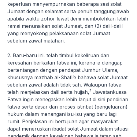
keperluan menyempurnakan beberapa sesi solat
Jumaat dengan selamat serta penuh tanggungjawab
apabila waktu zohor lewat demi membolehkan lebih
ramai menunaikan solat Jumaat, dan (2) dalil-dalil
yang menyokong pelaksanaan solat Jumaat
sebelum
zawal
matahari.
2. Baru-baru ini, telah timbul kekeliruan dan
keresahan berkaitan fatwa ini, kerana ia dianggap
bertentangan dengan pendapat
Jumhur Ulama
,
khususnya mazhab al-Shafi’e bahawa solat Jumaat
sebelum
zawal
adalah tidak sah. Walaupun fatwa
2
telah menjelaskan dalil serta
hujjah
,
Jawatankuasa
Fatwa ingin menegaskan lebih lanjut di sini pendirian
fatwa serta dasar dan proses
istinbat
(pengeluaran)
hukum dalam menangani isu-isu yang baru lagi
rumit. Penjelasan ini bertujuan agar masyarakat
dapat meneruskan ibadat solat Jumaat dalam situasi
pandemik dengan keyakinan bahawa ia tetap sah