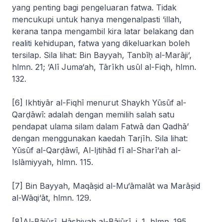
yang penting bagi pengeluaran fatwa. Tidak
mencukupi untuk hanya mengenalpasti
‘illah
,
kerana tanpa mengambil kira latar belakang dan
realiti kehidupan, fatwa yang dikeluarkan boleh
tersilap. Sila lihat: Bin Bayyah,
Tanbīḥ al-Marāji
‘,
hlmn. 21; ‘Alī Juma‘ah,
Tārīkh usūl al-Fiqh
, hlmn.
132.
[6]
Ikhtiyār al-Fiqhī
menurut Shaykh Yūsūf al-
Qarḍāwī: adalah dengan memilih salah satu
pendapat ulama silam dalam
Fatwā
dan
Qadhā’
dengan menggunakan kaedah
Tarjīh
. Sila lihat:
Yūsūf al-Qarḍāwī,
Al-Ijtihād fī al-Sharī‘ah al-
Islāmiyyah
, hlmn. 115.
[7] Bin Bayyah,
Maqāṣid al-Mu‘āmalāt wa Marāṣid
al-Wāqi‘āt
, hlmn. 129.
[8]Al-Bājūrī,
Ḥāshiyah al-Bājūrī
, j. 1, hlmn. 195.