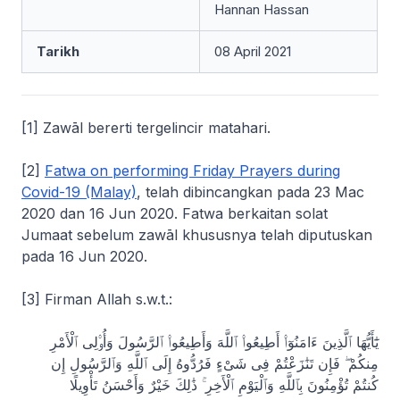
Hannan Hassan
Tarikh
08 April 2021
[1]
Zawāl
bererti tergelincir matahari.
[2]
Fatwa on performing Friday Prayers during
Covid-19 (Malay)
, telah dibincangkan pada 23 Mac
2020 dan 16 Jun 2020. Fatwa berkaitan solat
Jumaat sebelum
zawāl
khususnya telah diputuskan
pada 16 Jun 2020.
[3] Firman Allah s.w.t.:
يَٰٓأَيُّهَا ٱلَّذِينَ ءَامَنُوٓا۟ أَطِيعُوا۟ ٱللَّهَ وَأَطِيعُوا۟ ٱلرَّسُولَ وَأُو۟لِى ٱلْأَمْرِ
مِنكُمْ ۖ فَإِن تَنَٰزَعْتُمْ فِى شَىْءٍ فَرُدُّوهُ إِلَى ٱللَّهِ وَٱلرَّسُولِ إِن
كُنتُمْ تُؤْمِنُونَ بِٱللَّهِ وَٱلْيَوْمِ ٱلْأَخِرِ ۚ ذَٰلِكَ خَيْرٌ وَأَحْسَنُ تَأْوِيلًا