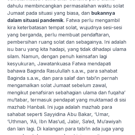
dahulu membincangkan permasalahan waktu solat
Jumaat pada situasi yang biasa, dan
bukannya
dalam situasi pandemik
. Fatwa perlu mengambil
kira keterbatasan tempat solat, wujudnya sesi-sesi
yang berganda, perlu membuat pendaftaran,
pembersihan ruang solat dan sebagainya. Ini adalah
isu baru yang kita hadapi, yang tidak dihadapi ulama
silam. Namun, dengan penuh keinsafan lagi
kesyukuran, Jawatankuasa Fatwa mendapati
bahawa Baginda Rasulullah s.a.w., para sahabat
Baginda s.a.w., dan para salaf dan tabi’in pernah
mengamalkan solat Jumaat sebelum
zawal
,
mengikut penafsiran sebahagian ulama dan
fuqaha’
mu‘tabar
, termasuk pendapat yang muktamad di sisi
mazhab Hanbali. Ini juga adalah mazhab para
sahabat seperti Sayyidina Abu Bakar, ‘Umar,
‘Uthman, ‘Ali, Ibn Mas‘ud, Jabir, Sa‘ed, Mu‘awiyah
dan lain lagi. Di kalangan para tabi‘in ada juga yang