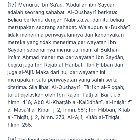
[17] Menurut Ibn Sa‘ad, ‘Abdullāh ibn Saydān
adalah seorang sahabat. Al-Qushayrī berkata:
Beliau bertemu dengan Nabi s.a.w., dari itu beliau
merupakan seorang sahabat. Walaupun al-Bukhārī
tidak menerima periwayatannya dan kebanyakan
mereka yang tidak menerima periwayatan Ibn
Saydān sebenarnya menuruti Imām al-Bukhārī,
Imām Aḥmad menerima periwayatan Ibn Saydān,
begitu juga Ibn Rajab al-Ḥanbalī, Ibn Ḥibbān dan
juga al-‘Ajlī. Maka dari itu, periwayatan ini
merupakan satu periwayatan yang sahih serta
diterima. Sila lihat: Al-Qushayrī,
Tārīkh al-Riqqah
;
turut dijelaskan oleh Ibn Rajab,
Fatḥ al-Bārī
, j. 5,
hlmn. 416; Abū Al-Khaṭṭāb al-Kalūdhānī,
al-Intiṣār fī
al-Masā’il al-Kibār
, j. 2, hlmn. 581; Ibn Ḥibbān,
Kitāb
al-Thiqāt
, j. 2, hlmn. 273; Al-‘Ajlī,
Kitāb al-Thiqāt
,
hlmn. 258.
[18] Terdapat perbezaan antara individu yang