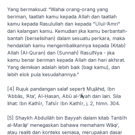
Yang bermaksud: “
Wahai orang-orang yang
beriman, taatlah kamu kepada Allah dan taatlah
kamu kepada Rasulullah dan kepada "Ulul-‘Amri"
dari kalangan kamu. Kemudian jika kamu berbantah-
bantah (berselisihan) dalam sesuatu perkara, maka
hendaklah kamu mengembalikannya kepada (Kitab)
Allah (Al-Quran) dan (Sunnah) RasulNya - jika
kamu benar beriman kepada Allah dan hari akhirat.
Yang demikian adalah lebih baik (bagi kamu), dan
lebih elok pula kesudahannya.
”
[4] Rujuk pandangan salaf seperti Mujāhid, Ibn
‘Abbās, ‘Ata’, Al-Ḥasan, Abū al-‘Ᾱliyah dan lain. Sila
lihat: Ibn Kathīr,
Tafsīr Ibn Kathīr
, j. 2, hlmn. 304.
[5] Shaykh Abdullāh bin Bayyah dalam kitab
Tanbīh
al-Marāji
‘ menegaskan bahawa memahami
Wāqi
‘,
atau realiti dan konteks semasa, merupakan dasar