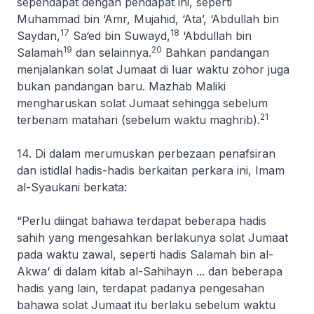
sependapat dengan pendapat ini, seperti
Muhammad bin ‘Amr, Mujahid, ‘Ata’, ‘Abdullah bin
17
18
Saydan,
Sa‘ed bin Suwayd,
‘Abdullah bin
19
20
Salamah
dan selainnya.
Bahkan pandangan
menjalankan solat Jumaat di luar waktu zohor juga
bukan pandangan baru. Mazhab Maliki
mengharuskan solat Jumaat sehingga sebelum
21
terbenam matahari (sebelum waktu maghrib).
14. Di dalam merumuskan perbezaan penafsiran
dan
istidlal
hadis-hadis berkaitan perkara ini, Imam
al-Syaukani berkata:
“
Perlu
diingat bahawa terdapat beberapa hadis
sahih yang mengesahkan berlakunya solat Jumaat
pada waktu zawal, seperti hadis Salamah bin al-
Akwa
‘
di dalam kitab al-Sahihayn ... dan beberapa
hadis yang lain, terdapat padanya pengesahan
bahawa solat Jumaat itu berlaku sebelum waktu