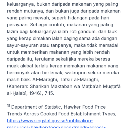
keluarganya, bukan daripada makanan yang paling
rendah mutunya, dan bukan juga daripada makanan
yang paling mewah, seperti hidangan pada hari
perayaan. Sebagai contoh, makanan yang paling
lazim bagi keluarganya ialah roti gandum, dan lauk
yang kerap dimakan ialah daging sama ada dengan
sayur-sayuran atau tanpanya, maka tidak memadai
untuk memberikan makanan yang lebih rendah
daripada itu, terutama sekali jika mereka berasa
muak akibat terlalu kerap memakan makanan yang
berminyak atau berlemak, walaupun selera mereka
masih baik. Al-Marāghī,
Tafsīr al-Marāghī
,
(Kaherah: Sharikah Maktabah wa Maṭbaʿah Muṣṭafā
al-Ḥalabī, 1946), 7:15.
15
Department of Statistic,
Hawker Food Price
Trends Across Cooked Food Establishment Types
,
https://www.singstat.gov.sg/publication-
resources/hawker-food-price-trends-across-