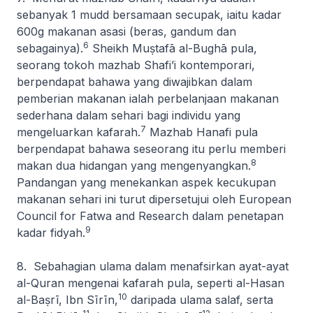
sebanyak 1
mudd
bersamaan secupak, iaitu kadar
600g makanan asasi (beras, gandum dan
6
sebagainya).
Sheikh Muṣtafā al-Bughā pula,
seorang tokoh mazhab Shafi’i kontemporari,
berpendapat bahawa yang diwajibkan dalam
pemberian makanan ialah perbelanjaan makanan
sederhana dalam sehari bagi individu yang
7
mengeluarkan kafarah.
Mazhab Hanafi pula
berpendapat bahawa seseorang itu perlu memberi
8
makan dua hidangan yang mengenyangkan.
Pandangan yang menekankan aspek kecukupan
makanan sehari ini turut dipersetujui oleh European
Council for Fatwa and Research dalam penetapan
9
kadar fidyah.
8. Sebahagian ulama dalam menafsirkan ayat-ayat
al-Quran mengenai kafarah pula, seperti al-Hasan
10
al-Baṣrī, Ibn Sīrīn,
daripada ulama salaf, serta