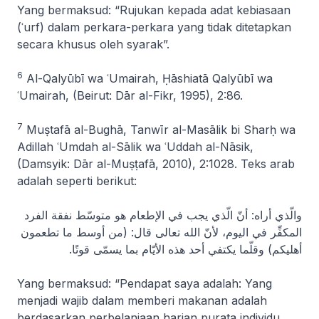
Yang bermaksud: “
Rujukan kepada adat kebiasaan
(ʿurf) dalam perkara-perkara yang tidak ditetapkan
secara khusus oleh syarak
”.
6
Al-Qalyūbī wa ʿUmairah,
Ḥāshiatā Qalyūbī wa
ʿUmairah
, (Beirut: Dār al-Fikr, 1995), 2:86.
7
Muṣtafā al-Bughā,
Tanwīr al-Masālik bi Sharḥ wa
Adillah ʿUmdah al-Sālik wa ʿUddah al-Nāsik
,
(Damsyik: Dār al-Muṣṭafā, 2010), 2:1028. Teks arab
adalah seperti berikut:
والّذي أراه: أنّ الّذي يجب في الإطعام هو متوسّط نفقة الفرد
المكفِّر في اليوم، لأنّ الله تعالى قال: (من أوسط ما تطعمون
أهليكم) وقلّما يكتفي أحد هذه الأيّام بما يسمّى قوتًا.
Yang bermaksud: “
Pendapat saya adalah: Yang
menjadi wajib dalam memberi makanan adalah
berdasarkan perbelanjaan harian purata individu