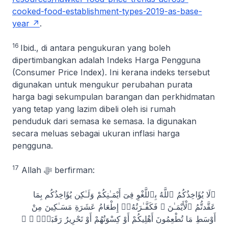
cooked-food-establishment-types-2019-as-base-
year
.
16
Ibid., di antara pengukuran yang boleh
dipertimbangkan adalah Indeks Harga Pengguna
(Consumer Price Index). Ini kerana indeks tersebut
digunakan untuk mengukur perubahan purata
harga bagi sekumpulan barangan dan perkhidmatan
yang tetap yang lazim dibeli oleh isi rumah
penduduk dari semasa ke semasa. Ia digunakan
secara meluas sebagai ukuran inflasi harga
pengguna.
17
Allah ﷻ berfirman:
﴿لَا يُؤَاخِذُكُمُ ٱللَّهُ بِٱللَّغْوِ فِىٓ أَيْمَـٰنِكُمْ وَلَـٰكِن يُؤَاخِذُكُم بِمَا
عَقَّدتُّمُ ٱلْأَيْمَـٰنَ ۖ فَكَفَّـٰرَتُهُۥٓ إِطْعَامُ عَشَرَةِ مَسَـٰكِينَ مِنْ
أَوْسَطِ مَا تُطْعِمُونَ أَهْلِيكُمْ أَوْ كِسْوَتُهُمْ أَوْ تَحْرِيرُ رَقَبَةٍۢ ۖ ﴾