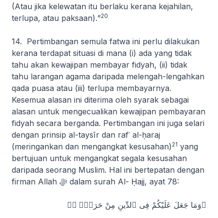
(Atau jika kelewatan itu berlaku kerana kejahilan,
20
terlupa, atau paksaan).
”
14. Pertimbangan semula fatwa ini perlu dilakukan
kerana terdapat situasi di mana (i) ada yang tidak
tahu akan kewajipan membayar fidyah, (ii) tidak
tahu larangan agama daripada melengah-lengahkan
qada puasa atau (iii) terlupa membayarnya.
Kesemua alasan ini diterima oleh syarak sebagai
alasan untuk mengecualikan kewajipan pembayaran
fidyah secara berganda. Pertimbangan ini juga selari
dengan prinsip
al-taysīr
dan
rafʿ al-ḥaraj
21
(meringankan dan mengangkat kesusahan)
yang
bertujuan untuk mengangkat segala kesusahan
daripada seorang Muslim. Hal ini bertepatan dengan
firman Allah ﷻ dalam surah
Al- Ḥajj
, ayat 78:
﴿وَمَا جَعَلَ عَلَيْكُمْ فِى ٱلدِّينِ مِنْ حَرَجٍۢ ۚ﴾