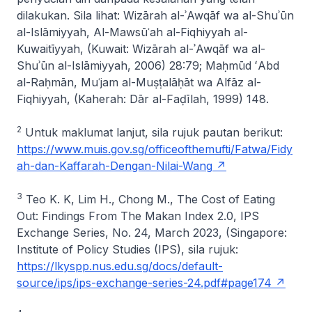
dilakukan. Sila lihat: Wizārah al-ʾAwqāf wa al-Shuʾūn
al-Islāmiyyah,
Al-Mawsūʿah al-Fiqhiyyah al-
Kuwaitīyyah
, (Kuwait: Wizārah al-ʾAwqāf wa al-
Shuʾūn al-Islāmiyyah, 2006) 28:79; Maḥmūd ʻAbd
al-Raḥmān,
Muʿjam al-Muṣṭalāḥāt wa Alfāz al-
Fiqhiyyah
, (Kaherah: Dār al-Faḍīlah, 1999) 148.
2
Untuk maklumat lanjut, sila rujuk pautan berikut:
https://www.muis.gov.sg/officeofthemufti/Fatwa/Fidy
ah-dan-Kaffarah-Dengan-Nilai-Wang
3
Teo K. K, Lim H., Chong M., The Cost of Eating
Out: Findings From The Makan Index 2.0,
IPS
Exchange Series
, No. 24, March 2023, (Singapore:
Institute of Policy Studies (IPS), sila rujuk:
https://lkyspp.nus.edu.sg/docs/default-
source/ips/ips-exchange-series-24.pdf#page174