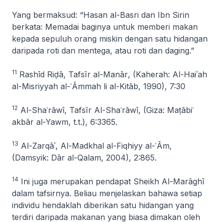
Yang bermaksud: “
Hasan al-Basri dan Ibn Sirin
berkata: Memadai baginya untuk memberi makan
kepada sepuluh orang miskin dengan satu hidangan
daripada roti dan mentega, atau roti dan daging.”
11
Rashīd Riḍā,
Tafsīr al-Manār
, (Kaherah: Al-Haiʾah
al-Misriyyah al-ʿĀmmah li al-Kitāb, 1990), 7:30
12
Al-Shaʿrāwī,
Tafsīr Al-Shaʿrāwī
, (Giza: Maṭābiʿ
akbār al-Yawm, t.t.), 6:3365.
13
Al-Zarqāʾ,
Al-Madkhal al-Fiqhiyy al-ʿĀm
,
(Damsyik: Dār al-Qalam, 2004), 2:865.
14
Ini juga merupakan pendapat Sheikh Al-Marāghī
dalam tafsirnya. Beliau menjelaskan bahawa setiap
individu hendaklah diberikan satu hidangan yang
terdiri daripada makanan yang biasa dimakan oleh