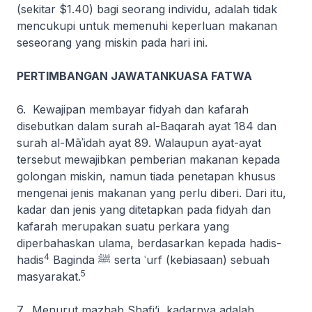
(sekitar $1.40) bagi seorang individu, adalah tidak
mencukupi untuk memenuhi keperluan makanan
seseorang yang miskin pada hari ini.
PERTIMBANGAN JAWATANKUASA FATWA
6. Kewajipan membayar fidyah dan kafarah
disebutkan dalam surah
al-Baqarah
ayat 184 dan
surah
al-Māʾidah
ayat 89. Walaupun ayat-ayat
tersebut mewajibkan pemberian makanan kepada
golongan miskin, namun tiada penetapan khusus
mengenai jenis makanan yang perlu diberi. Dari itu,
kadar dan jenis yang ditetapkan pada fidyah dan
kafarah merupakan suatu perkara yang
diperbahaskan ulama, berdasarkan kepada hadis-
4
hadis
Baginda ﷺ serta ʿ
urf
(kebiasaan) sebuah
5
masyarakat.
7. Menurut mazhab Shafi’i, kadarnya adalah