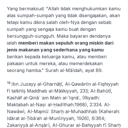
Yang bermaksud: “
Allah tidak menghukumkan kamu
atas sumpah-sumpah yang tidak disengajakan, akan
tetapi kamu dikira salah oleh-Nya dengan sebab
sumpah yang sengaja kamu buat dengan
bersungguh-sungguh. Maka bayaran dendanya
ialah
memberi makan sepuluh orang miskin dari
jenis makanan yang sederhana yang kamu
berikan kepada keluarga kamu, atau memberi
pakaian untuk mereka, atau memerdekakan
seorang hamba
.” Surah
al-Māʾidah
, ayat 89.
18
Ibn Juzayy al-Gharnāṭī,
Al-Qawānīn
al-Fiqhiyyah
fī talkhīṣ Maddhab al-Mālikiyyah
, 233; Al-Bahūtī,
Kashāf al-Qināʿ ʿam Matn al-ʾIqnāʿ
, (Riyadh:
Maktabah al-Naṣr al-Ḥadīthah:1968), 2:334. Al-
Nawāwī,
Al-Majmūʿ Sharḥ al-Muhadhhab
(Kaherah:
Idārat al-Ṭibāʿah al-Munīriyyah, 1926), 6:364;
Zakariyyā al-Anṣārī,
Al-Ghurar al-Bahiyyah fī Sharḥ