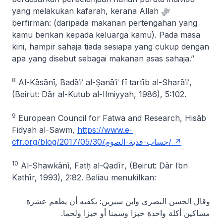
yang melakukan kafarah, kerana Allah ﷻ
berfirman: (daripada makanan pertengahan yang
kamu berikan kepada keluarga kamu). Pada masa
kini, hampir sahaja tiada sesiapa yang cukup dengan
apa yang disebut sebagai makanan asas sahaja
.”
8
Al-Kāsānī,
Badāʾiʿ al-Ṣanāʾiʿ fī tartīb al-Sharāʾiʿ
,
(Beirut: Dār al-Kutub al-Ilmiyyah, 1986), 5:102.
9
European Council for Fatwa and Research,
Hisāb
Fidyah al-Sawm
,
https://www.e-
cfr.org/blog/2017/05/30/حساب-فدية-الصوم/
10
Al-Shawkānī
, Fatḥ al-Qadīr
, (Beirut: Dār Ibn
Kathīr, 1993), 2:82. Beliau menukilkan:
وقال الحسن البصري وابن سيرين: يكفيه أن يطعم عشرة
مساكين أكلة واحدة خبزا وسمنا أو خبزا ولحما.