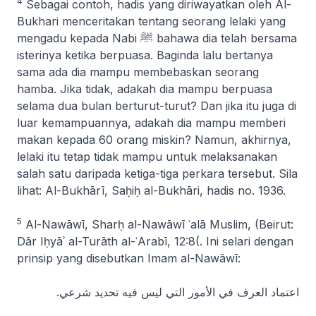
4
Sebagai contoh, hadis yang diriwayatkan oleh Al-
Bukhari menceritakan tentang seorang lelaki yang
mengadu kepada Nabi ﷺ bahawa dia telah bersama
isterinya ketika berpuasa. Baginda lalu bertanya
sama ada dia mampu membebaskan seorang
hamba. Jika tidak, adakah dia mampu berpuasa
selama dua bulan berturut-turut? Dan jika itu juga di
luar kemampuannya, adakah dia mampu memberi
makan kepada 60 orang miskin? Namun, akhirnya,
lelaki itu tetap tidak mampu untuk melaksanakan
salah satu daripada ketiga-tiga perkara tersebut. Sila
lihat: Al-Bukhārī,
Saḥiḥ al-Bukhāri
, hadis no. 1936.
5
Al-Nawāwī,
Sharḥ al-Nawāwī ʿalā Muslim
, (Beirut:
Dār Iḥyāʾ al-Turāth al-ʿArabī, 12:8(. Ini selari dengan
prinsip yang disebutkan Imam al-Nawāwī:
اعتماد العرف في الأمور التي ليس فيه تحديد شرعي.