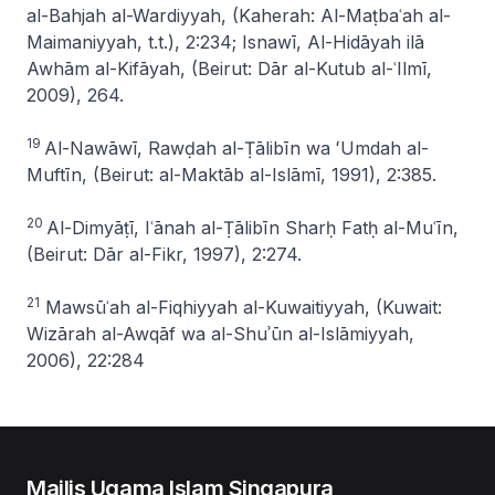
al-Bahjah al-Wardiyyah
, (Kaherah: Al-Maṭbaʿah al-
Maimaniyyah, t.t.), 2:234; Isnawī,
Al-Hidāyah ilā
Awhām al-Kifāyah
, (Beirut: Dār al-Kutub al-ʿIlmī,
2009), 264.
19
Al-Nawāwī,
Rawḍah al-Ṭālibīn wa ʻUmdah al-
Muftīn
, (Beirut: al-Maktāb al-Islāmī, 1991), 2:385.
20
Al-Dimyāṭī,
I
ʿ
ānah al-Ṭālibīn Sharḥ Fatḥ al-Muʿīn
,
(Beirut: Dār al-Fikr, 1997), 2:274.
21
Mawsūʿah al-Fiqhiyyah al-Kuwaitiyyah
, (Kuwait:
Wizārah al-Awqāf wa al-Shuʾūn al-Islāmiyyah,
2006), 22:284
Majlis Ugama Islam Singapura