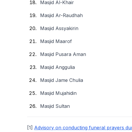
Masjid Al-Khair
Masjid Ar-Raudhah
Masjid Assyakirin
Masjid Maarof
Masjid Pusara Aman
Masjid Anggulia
Masjid Jame Chulia
Masjid Mujahidin
Masjid Sultan
[1]
Advisory on conducting funeral prayers dur