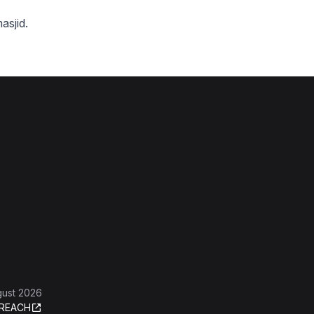
asjid.
gust 2026
REACH