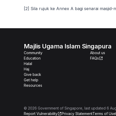
[2] Sila rujuk ke Annex A bagi senarai masjid-m
Majlis Ugama Islam Singapura
Community
About us
Education
FAQs
Halal
Haj
Give back
Get help
Resources
©
2026
Government of Singapore
, last updated
6 Au
Report Vulnerability
Privacy Statement
Terms of Use