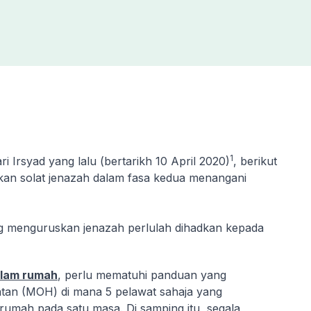
1
i Irsyad yang lalu (bertarikh 10 April 2020)
, berikut
ikan solat jenazah dalam fasa kedua menangani
ang menguruskan jenazah perlulah dihadkan kepada
alam rumah
, perlu mematuhi panduan yang
hatan (MOH
)
di mana 5 pelawat sahaja yang
rumah pada satu masa. Di samping itu, segala