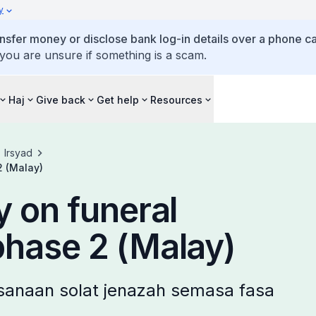
y
ansfer money or disclose bank log-in details over a phone cal
 you are unsure if something is a scam.
Haj
Give back
Get help
Resources
Irsyad
2 (Malay)
y on funeral
phase 2 (Malay)
sanaan solat jenazah semasa fasa