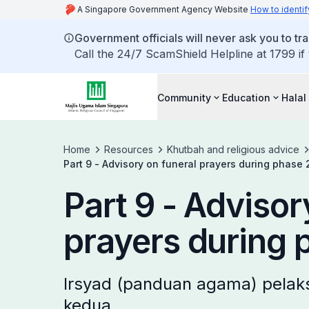
A Singapore Government Agency Website
How to identif
Government officials will never ask you to tr
Call the 24/7 ScamShield Helpline at 1799 if
Community
Education
Halal
Home
Resources
Khutbah and religious advice
Part 9 - Advisory on funeral prayers during phase 
Part 9 - Advisor
prayers during 
Irsyad (panduan agama) pelak
kedua.