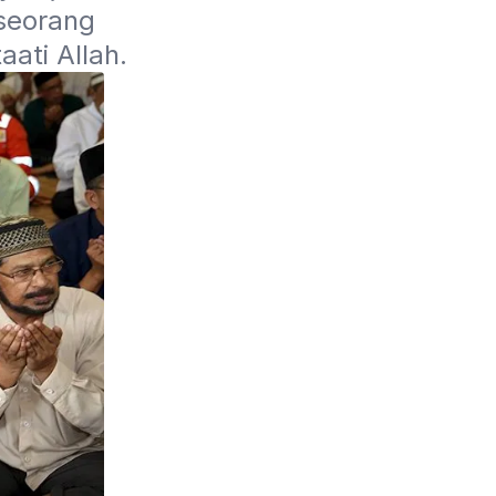
seorang 
itu diuji sejauh mana dia dapat beristiqamah mentaati Allah. 