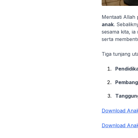
Mentaati Allah
anak
. Sebalik
sesama kita, i
serta membent
Tiga tunjang u
Pendidi
Pembangu
Tanggung
Download Anak:
Download Anak: