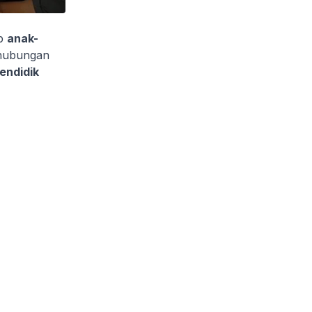
p
anak-
 hubungan
endidik