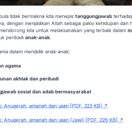
 pula tidak bermakna kita menepis
tanggungjawab
terhada
nya, dengan menjadikan Allah sebagai paksi kehidupan dan
a mendorong kita untuk melaksanakan yang terbaik dalam
m
uk peribadi
anak-anak
.
tama dalam mendidik anak-anak:
kan agama
nan akhlak dan peribadi
jawab sosial dan adab bermasyarakat
 Anugerah, amanah dan ujian [PDF, 323 KB]
 Anugerah, amanah dan ujian (Jawi) [PDF, 226 KB]