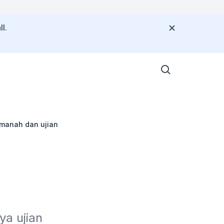
l.
amanah dan ujian
a ujian 