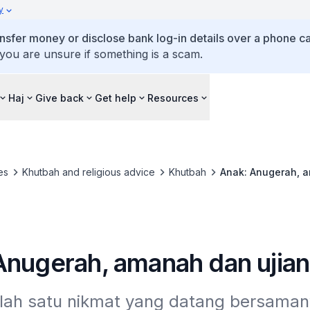
y
ansfer money or disclose bank log-in details over a phone cal
 you are unsure if something is a scam.
Haj
Give back
Get help
Resources
es
Khutbah and religious advice
Khutbah
Anak: Anugerah, 
Anugerah, amanah dan ujian
lah satu nikmat yang datang bersamany