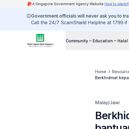
A Singapore Government Agency Website
How to identif
Government officials will never ask you to tr
Call the 24/7 ScamShield Helpline at 1799 if
Community
Education
Halal
Home
Resourc
Berkhidmat kepa
Malay/Jawi
Berkhi
bantua