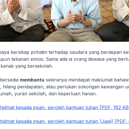
upaya bersikap prihatin terhadap saudara yang berdepan ke
upun tekanan emosi. Sama ada ia orang dewasa yang bert
kanak yang bersekolah.
 bersedia
membantu
sekiranya mendapat maklumat bahaw
kit, hilang pendapatan, atau perlukan sokongan kewangan u
umah, yuran sekolah, dan keperluan harian.
idmat kepada insan, peroleh bantuan tuhan [PDF, 182 KB
idmat kepada insan, peroleh bantuan tuhan (Jawi) [PDF,