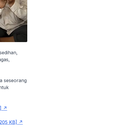
sedihan,
ugas,
a seseorang
ntuk
]
 205 KB]