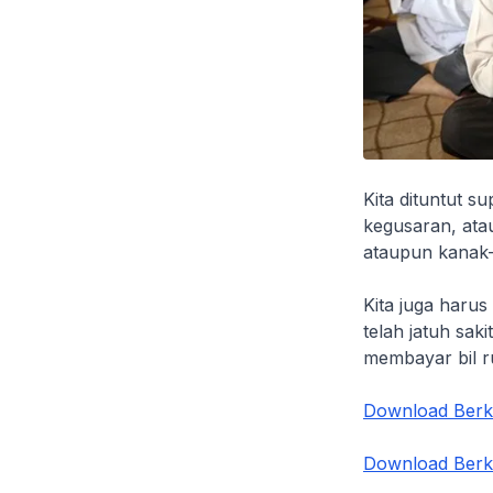
Kita dituntut s
kegusaran, ata
ataupun kanak-
Kita juga harus
telah jatuh sa
membayar bil r
Download Berkh
Download Berkh