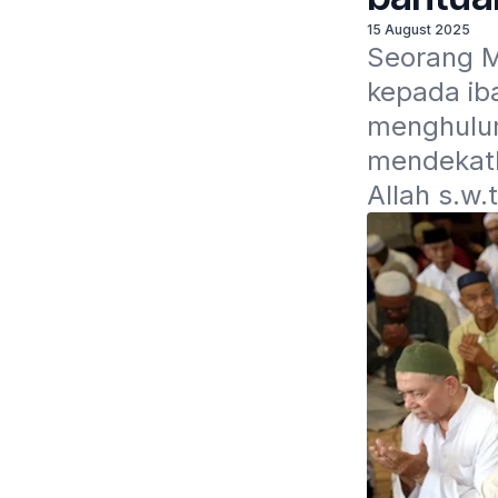
15 August 2025
Seorang M
kepada iba
menghulur
mendekatk
Allah s.w.t