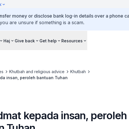
y
ansfer money or disclose bank log-in details over a phone cal
 you are unsure if something is a scam.
Haj
Give back
Get help
Resources
es
Khutbah and religious advice
Khutbah
da insan, peroleh bantuan Tuhan
dmat kepada insan, peroleh
n Tuhan