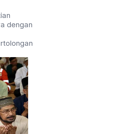
an 
wa dengan 
rtolongan 