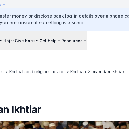
y
ansfer money or disclose bank log-in details over a phone cal
 you are unsure if something is a scam.
Haj
Give back
Get help
Resources
es
Khutbah and religious advice
Khutbah
Iman dan Ikhtiar
n Ikhtiar