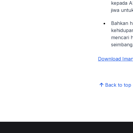
kepada Al
jiwa untu
Bahkan ha
kehidupan
mencari h
seimbang.
Download Iman 
Back to top