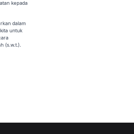
uatan kepada
urkan dalam
kita untuk
cara
 (s.w.t.).