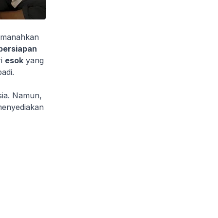
iamanahkan
persiapan
ri
esok
yang
adi.
sia. Namun,
 menyediakan