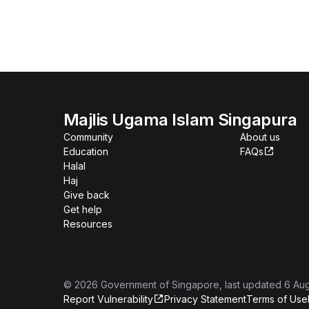
Majlis Ugama Islam Singapura
Community
About us
Education
FAQs
Halal
Haj
Give back
Get help
Resources
©
2026
Government of Singapore
, last updated
6 Au
Report Vulnerability
Privacy Statement
Terms of Use