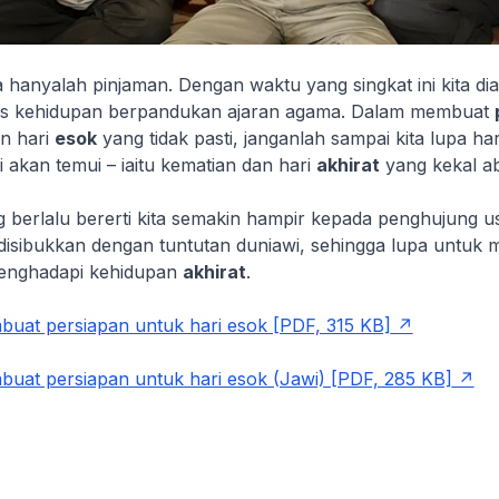
 hanyalah pinjaman. Dengan waktu yang singkat ini kita d
s kehidupan berpandukan ajaran agama. Dalam membuat
n hari
esok
yang tidak pasti, janganlah sampai kita lupa ha
i akan temui – iaitu kematian dan hari
akhirat
yang kekal ab
g berlalu bererti kita semakin hampir kepada penghujung u
disibukkan dengan tuntutan duniawi, sehingga lupa untuk
menghadapi kehidupan
akhirat
.
at persiapan untuk hari esok [PDF, 315 KB]
at persiapan untuk hari esok (Jawi) [PDF, 285 KB]