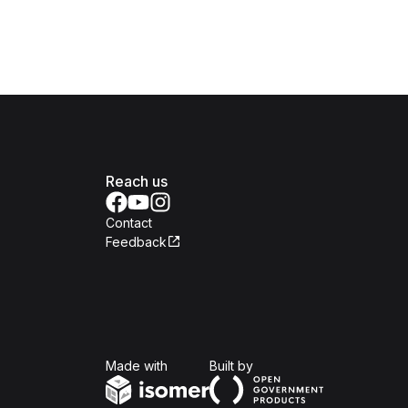
Reach us
Contact
Feedback
Isomer
Open Government Produc
Made with
Built by