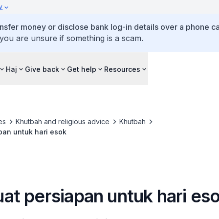
y
ansfer money or disclose bank log-in details over a phone cal
 you are unsure if something is a scam.
Haj
Give back
Get help
Resources
es
Khutbah and religious advice
Khutbah
an untuk hari esok
t persiapan untuk hari es