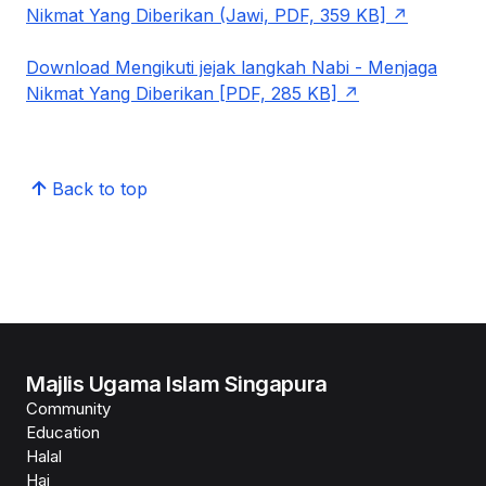
Nikmat Yang Diberikan (Jawi, PDF, 359 KB]
Download Mengikuti jejak langkah Nabi - Menjaga
Nikmat Yang Diberikan [PDF, 285 KB]
Back to top
Majlis Ugama Islam Singapura
Community
Education
Halal
Haj