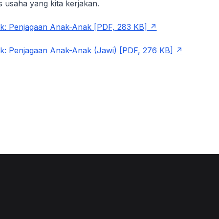
s usaha yang kita kerjakan.
k: Penjagaan Anak-Anak [PDF, 283 KB]
: Penjagaan Anak-Anak (Jawi) [PDF, 276 KB]