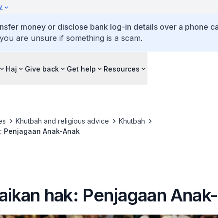
y
ansfer money or disclose bank log-in details over a phone cal
 you are unsure if something is a scam.
Haj
Give back
Get help
Resources
es
Khutbah and religious advice
Khutbah
: Penjagaan Anak-Anak
ikan hak: Penjagaan Anak
1