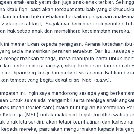
agaan anak-anak yatim dan juga anak-anak terbiar. Sehing
 kitab fiqh, pasti akan terdapat satu bab yang dikhususk
kan tentang hukum-hakam berkaitan penjagaan anak-anak
uz
ataupun
al-laqit
). Segalanya demi menuruti perintah Tu
an hak setiap anak dan memelihara keselamatan mereka.
 ini memerlukan kepada penjagaan. Kerana ketiadaan ibu
ang sedia memainkan peranan tersebut. Dari itu, sesiapa
la mengorbankan tenaga, masa mahupun harta untuk men
 dan perkara asasi baginya, sikap keihsanan dan rahmah 
n ini, dipandang tinggi dan mulia di sisi agama. Bahkan beli
an tempat yang begitu dekat di sisi Nabi (s.a.w.).
empatan ini, ingin saya mendorong sesiapa yang berkemam
iaan untuk sama ada mengambil serta menjaga anak angka
nak titipan (
foster care
) maka hubungilah Kementerian P
n Keluarga (MSF) untuk maklumat lanjut. Ingatlah walaup
k-anak kita sendiri, akan tetapi keprihatinan dan keihsanan
kepada mereka, pasti akan mengurniakan kepada kita gan