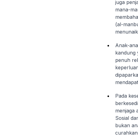
juga penj
mana-mana
membahas
(
al-manb
menunaik
Anak-anak
kandung y
penuh re
keperluan
dipaparka
mendapatk
Pada kes
berkesed
menjaga a
Sosial da
bukan ana
curahkan 