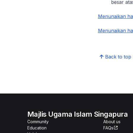
besar ata
Menunaikan ha
Menunaikan hak
Back to top
Majlis Ugama Islam Singapura
Community
About us
Education
FAQs