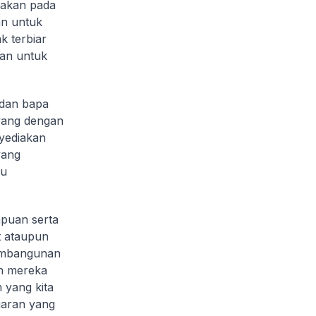
gakan pada
an untuk
 terbiar
han untuk
 dan bapa
 yang dengan
yediakan
yang
au
puan serta
t ataupun
embangunan
un mereka
 yang kita
jaran yang