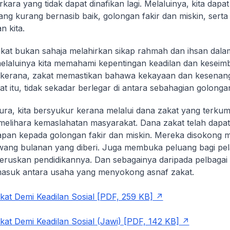
rkara yang tidak dapat dinafikan lagi. Melaluinya, kita dapa
ng kurang bernasib baik, golongan fakir dan miskin, serta i
 kita.
kat bukan sahaja melahirkan sikap rahmah dan ihsan dalam d
elaluinya kita memahami kepentingan keadilan dan kesei
ni kerana, zakat memastikan bahawa kekayaan dan kesena
t itu, tidak sekadar berlegar di antara sebahagian golonga
ura, kita bersyukur kerana melalui dana zakat yang terkump
elihara kemaslahatan masyarakat. Dana zakat telah dapa
apan kepada golongan fakir dan miskin. Mereka disokong 
ang bulanan yang diberi. Juga membuka peluang bagi pel
eruskan pendidikannya. Dan sebagainya daripada pelbagai in
masuk antara usaha yang menyokong asnaf zakat.
at Demi Keadilan Sosial [PDF, 259 KB]
at Demi Keadilan Sosial (Jawi) [PDF, 142 KB]