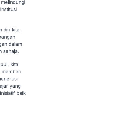
t melindungi
nstitusi
iri kita,
mbangan
ngan dalam
n sahaja.
ul, kita
t memberi
menerusi
ajar yang
isiatif baik