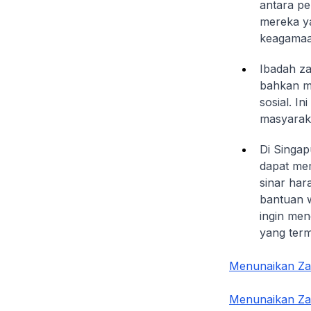
antara pe
mereka ya
keagamaan
Ibadah za
bahkan m
sosial. I
masyaraka
Di Singap
dapat mem
sinar har
bantuan w
ingin men
yang ter
Menunaikan Zak
Menunaikan Zak