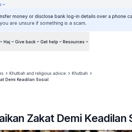
y
ansfer money or disclose bank log-in details over a phone cal
 you are unsure if something is a scam.
Haj
Give back
Get help
Resources
es
Khutbah and religious advice
Khutbah
t Demi Keadilan Sosial
ikan Zakat Demi Keadilan S