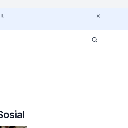
l.
osial