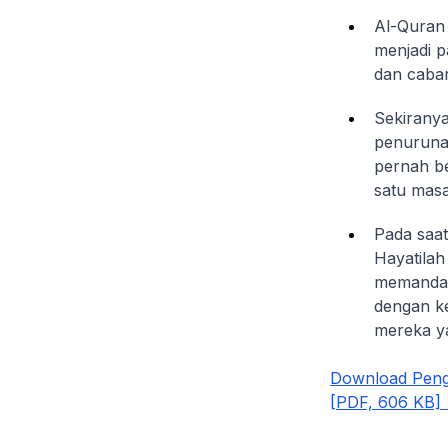
Al-Quran
menjadi p
dan caba
Sekiranya
penurunan 
pernah be
satu masa
Pada saat
Hayatilah
memandang
dengan ke
mereka y
Download Pengh
[PDF, 606 KB]