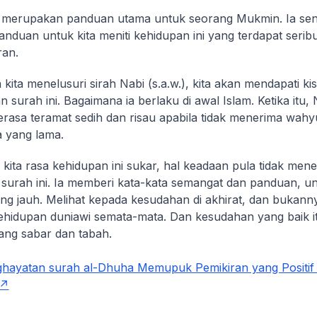
 merupakan panduan utama untuk seorang Mukmin. Ia sen
anduan untuk kita meniti kehidupan ini yang terdapat seribu
ran.
 kita menelusuri sirah Nabi (s.a.w.), kita akan mendapati ki
surah ini. Bagaimana ia berlaku di awal Islam. Ketika itu, N
rasa teramat sedih dan risau apabila tidak menerima wah
 yang lama.
 kita rasa kehidupan ini sukar, hal keadaan pula tidak mene
 surah ini. Ia memberi kata-kata semangat dan panduan, un
 jauh. Melihat kepada kesudahan di akhirat, dan bukanny
hidupan duniawi semata-mata. Dan kesudahan yang baik it
ang sabar dan tabah.
ayatan surah al-Dhuha Memupuk Pemikiran yang Positif 