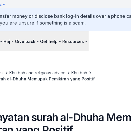
y
ansfer money or disclose bank log-in details over a phone cal
 you are unsure if something is a scam.
Haj
Give back
Get help
Resources
es
Khutbah and religious advice
Khutbah
ah al-Dhuha Memupuk Pemikiran yang Positif
yatan surah al-Dhuha Me
an yang Positif