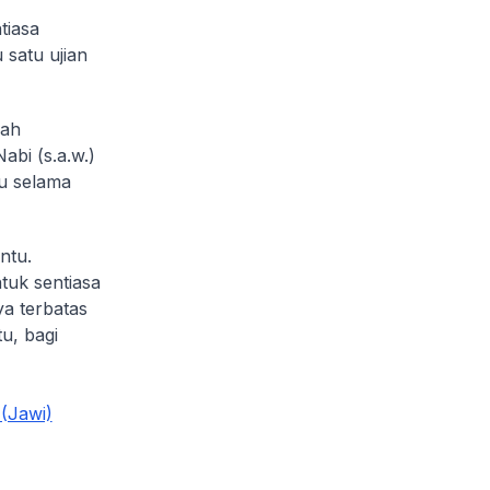
tiasa
 satu ujian
sah
abi (s.a.w.)
yu selama
ntu.
tuk sentiasa
a terbatas
u, bagi
(Jawi)