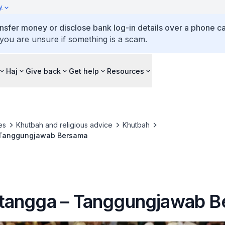
y
ansfer money or disclose bank log-in details over a phone cal
 you are unsure if something is a scam.
Haj
Give back
Get help
Resources
es
Khutbah and religious advice
Khutbah
Tanggungjawab Bersama
angga – Tanggungjawab B