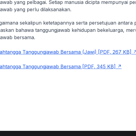
awab yang pelbagai. Setiap manusia dicipta mempunyai p
awab yang perlu dilaksanakan.
aimana sekalipun ketetapannya serta persetujuan antara 
tegaskan bahawa tanggungjawab kehidupan bekeluarga, me
jawab bersama.
htangga Tanggungjawab Bersama (Jawi) [PDF, 267 KB]
htangga Tanggungjawab Bersama [PDF, 345 KB]