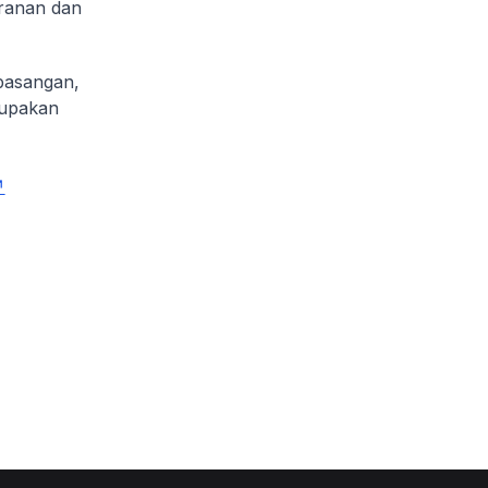
eranan dan
pasangan,
rupakan