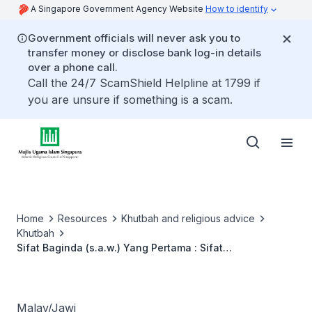
A Singapore Government Agency Website
How to identify
Government officials will never ask you to
transfer money or disclose bank log-in details
over a phone call.
Call the 24/7 ScamShield Helpline at 1799 if
you are unsure if something is a scam.
Home
Resources
Khutbah and religious advice
Khutbah
Sifat Baginda (s.a.w.) Yang Pertama : Sifat
Mengutamakan Orang Lain Daripada Diri Sendiri
Malay/Jawi