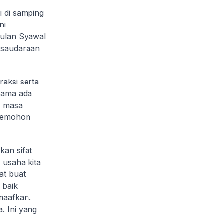
 di samping
ni
bulan Syawal
ersaudaraan
aksi serta
 Sama ada
a masa
u memohon
an sifat
 usaha kita
at buat
 baik
maafkan.
. Ini yang