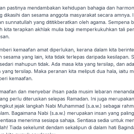
san pastinya mendambakan kehidupan bahagia dan harmoni
g dikasihi dan sesama anggota masyarakat secara amnya. I
 sunnatullah yang dititikberatkan oleh agama. Sempena 
lah kita terapkan akhlak mulia bagi memperkukuhkan tali p
san.
beri kemaafan amat diperlukan, kerana dalam kita berinter
 sesama yang lain, kita tidak terlepas daripada kesilapan.
 sedari mahupun tidak. Ada masa kita yang tersilap, dan ad
n yang tersilap. Maka peranan kita meliputi dua hala, iait
eri kemaafan.
maafan dan menyebar ihsan pada musim lebaran menandak
ng perlu diteruskan selepas Ramadan. Ini juga merupakan
gikut jejak langkah Nabi Muhammad (s.a.w.) sebagai rahm
lam. Bagaimana Nabi (s.a.w.) merupakan insan yang paling
Sentiasa menerima sesiapa sahaja. Sentiasa sedia untuk me
ah! Tiada sekelumit dendam sekalipun di dalam hati Baginda