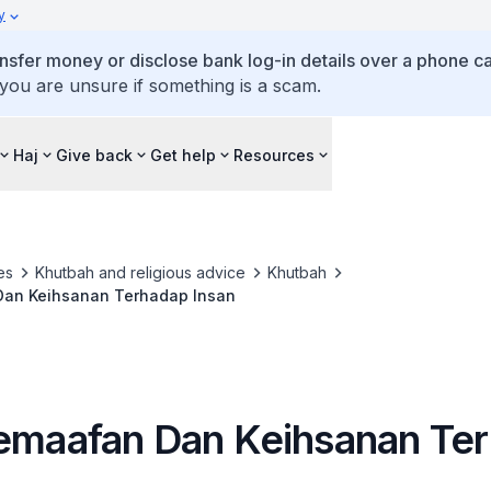
y
ansfer money or disclose bank log-in details over a phone cal
 you are unsure if something is a scam.
Haj
Give back
Get help
Resources
es
Khutbah and religious advice
Khutbah
Dan Keihsanan Terhadap Insan
Kemaafan Dan Keihsanan Te