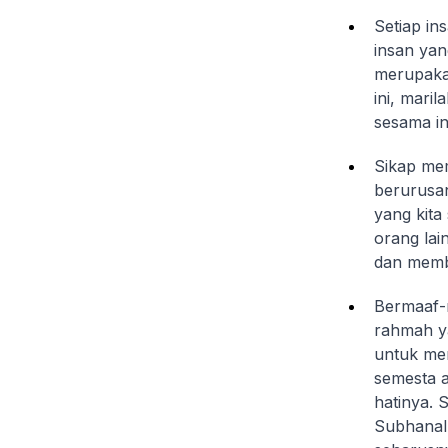
Setiap in
insan yan
merupakan
ini, mari
sesama in
Sikap mem
berurusan
yang kita
orang lai
dan memb
Bermaaf-
rahmah ya
untuk men
semesta a
hatinya. 
Subhanall