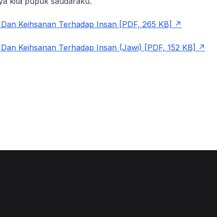
a kita pupuk saudaraku.
 Dan Keihsanan Terhadap Insan [PDF, 265 KB]
 Dan Keihsanan Terhadap Insan (Jawi) [PDF, 152 KB]