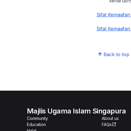
seharusny
Sifat Kemaafan
Sifat Kemaafan
Back to top
Majlis Ugama Islam Singapura
Community
About us
Education
FAQs
Halal