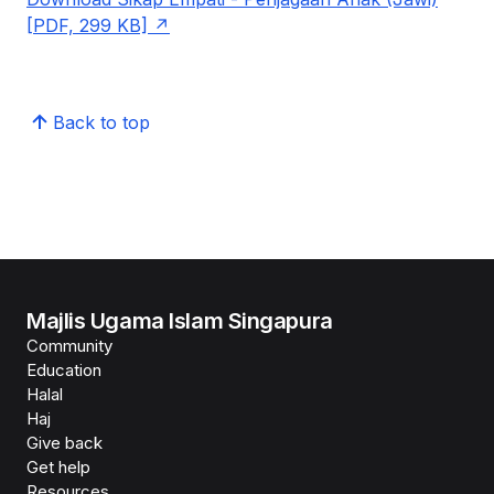
[PDF, 299 KB]
Back to top
Majlis Ugama Islam Singapura
Community
Education
Halal
Haj
Give back
Get help
Resources