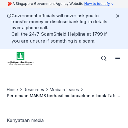
A Singapore Government Agency Website
How to identify
Government officials will never ask you to
transfer money or disclose bank log-in details
over a phone call.
Call the 24/7 ScamShield Helpline at 1799 if
you are unsure if something is a scam.
Home
Resources
Media releases
Pertemuan MABIMS berhasil melancarkan e-book Tafsir
'Ilmi (Ayat-Ayat Kauniyyat) dan Memorandum
Persefahaman (MOU) Halal MABIMS
Kenyataan media