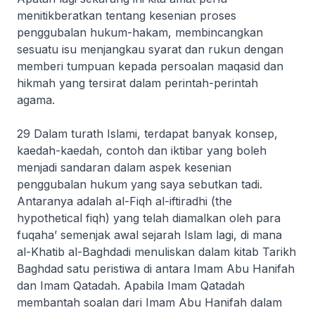
menitikberatkan tentang kesenian proses
penggubalan hukum-hakam, membincangkan
sesuatu isu menjangkau syarat dan rukun dengan
memberi tumpuan kepada persoalan
maqasid
dan
hikmah yang tersirat dalam perintah-perintah
agama.
29 Dalam turath Islami, terdapat banyak konsep,
kaedah-kaedah, contoh dan iktibar yang boleh
menjadi sandaran dalam aspek kesenian
penggubalan hukum yang saya sebutkan tadi.
Antaranya adalah
al-Fiqh al-iftiradhi (the
hypothetical fiqh)
yang telah diamalkan oleh para
fuqaha’ semenjak awal sejarah Islam lagi, di mana
al-Khatib al-Baghdadi menuliskan dalam kitab
Tarikh
Baghdad
satu peristiwa di antara Imam Abu Hanifah
dan Imam Qatadah. Apabila Imam Qatadah
membantah soalan dari Imam Abu Hanifah dalam